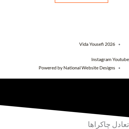
باشد.
گزینه
ها
ممکن
است
2026 Vida Yousefi
در
صفحه
Instagram
Youtube
محصول
Powered by National Website Designs
انتخاب
شوند
تعادل چاکراها