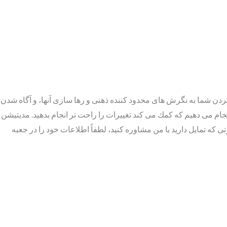
ن شما به نگرش هاى محدود كننده ذهنى و رها سازى آنها، و آگاه شدن
نجام مى دهيم كه كمك مى كند تغييرات را راحت تر انجام بدهيد. مديتيشن
كه تمايل داريد با من مشاوره كنيد، لطفاً اطلاعات خود را در جعبه