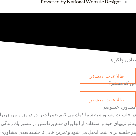
Powered by National Website Designs
تعادل چاکراها
اطلاعات بیشتر
من که هستم؟
اطلاعات بیشتر
مشاوره خصو
صی
در جلسات مشاوره به شما كمك مى كنم تغييرات را در درون و بيرون برا
به تواناييهاى خود و استفاده از آنها براى قدم برداشتن در مسير يك زند
هر جلسه براى شما ايميل مى شود و تمرين هايى تا جلسه بعدى مشاوره به 