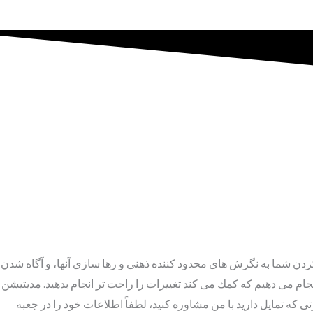
ن شما به نگرش هاى محدود كننده ذهنى و رها سازى آنها، و آگاه شدن
نجام مى دهيم كه كمك مى كند تغييرات را راحت تر انجام بدهيد. مديتيشن
كه تمايل داريد با من مشاوره كنيد، لطفاً اطلاعات خود را در جعبه